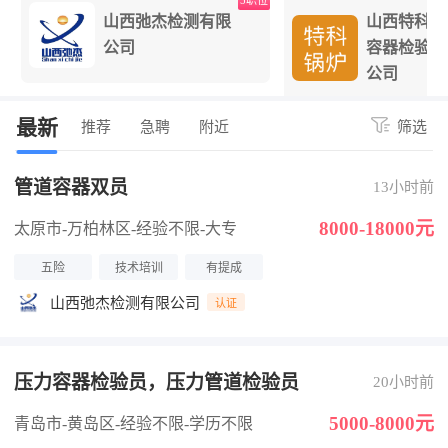
位
5职位
山西弛杰检测有限
山西特科锅
公司
容器检验研
公司
最新
推荐
急聘
附近
筛选
管道容器双员
13小时前
8000-18000元
太原市-万柏林区
-经验不限
-大专
五险
技术培训
有提成
山西弛杰检测有限公司
认证
压力容器检验员，压力管道检验员
20小时前
5000-8000元
青岛市-黄岛区
-经验不限
-学历不限