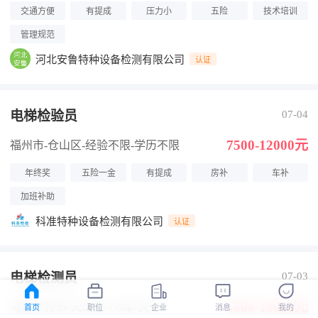
交通方便
有提成
压力小
五险
技术培训
管理规范
河北安鲁特种设备检测有限公司
认证
电梯检验员
07-04
7500-12000元
福州市-仓山区
-经验不限
-学历不限
年终奖
五险一金
有提成
房补
车补
加班补助
科准特种设备检测有限公司
认证
电梯检测员
07-03
6000-10000元
乌鲁木齐市-天山区
-1-3年
-大专
首页
职位
企业
消息
我的